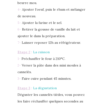
beurre mou.
4-
Ajouter l’oeuf, puis le rhum et mélanger
de nouveau.
5-
Ajouter la farine et le sel.
6-
Retirer la gousse de vanille du lait et
ajouter le dans la préparation.
7-
Laisser reposer 12h au réfrigérateur.
Etape 2
:
La cuisson
1-
Préchauffer le four à 210°C.
2-
Verser la pâte dans des mini moules à
cannelés.
3-
Faire cuire pendant 45 minutes.
Etape 3
:
La dégustation
Déguster les cannelés tièdes, vous pouvez
les faire réchauffer quelques secondes au