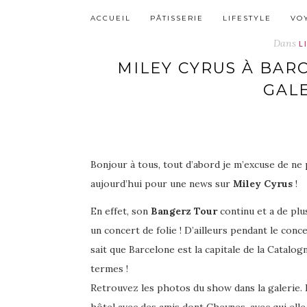
ACCUEIL
PÂTISSERIE
LIFESTYLE
VO
Dans
L
MILEY CYRUS À BARC
GAL
Bonjour à tous, tout d’abord je m’excuse de ne 
aujourd’hui pour une news sur
Miley Cyrus
!
En effet, son
Bangerz Tour
continu et a de plu
un concert de folie ! D’ailleurs pendant le co
sait que Barcelone est la capitale de la Catalog
termes !
Retrouvez les photos du show dans la galerie. D