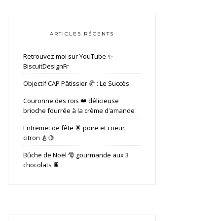
ARTICLES RÉCENTS
Retrouvez moi sur YouTube ✨ –
BiscuitDesignFr
Objectif CAP Pâtissier 🥐 : Le Succès
Couronne des rois 👑 délicieuse
brioche fourrée à la crème d’amande
Entremet de fête 🌟 poire et coeur
citron 🍐🍋
Bûche de Noël 🎅 gourmande aux 3
chocolats 🍫