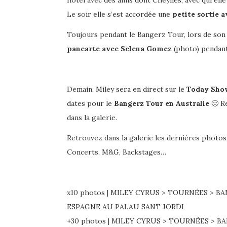
hôtel avec des amis dont Cheynes, avec qui elle a
Le soir elle s’est accordée une
petite sortie 
Toujours pendant le Bangerz Tour, lors de son
pancarte avec Selena Gomez
(photo) pendan
Demain, Miley sera en direct sur le
Today Show
dates pour le
Bangerz Tour en Australie
🙂 Re
dans la galerie.
Retrouvez dans la galerie les dernières photo
Concerts, M&G, Backstages…
x10 photos | MILEY CYRUS > TOURNÉES > BA
ESPAGNE AU PALAU SANT JORDI
+30 photos | MILEY CYRUS > TOURNÉES > B