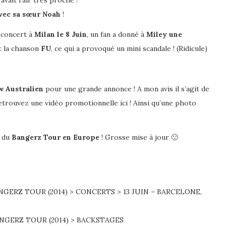
vait l’air très proche !
avec sa sœur Noah
!
 concert à
Milan le 8 Juin
, un fan a donné à
Miley une
t la chanson
FU
, ce qui a provoqué un mini scandale ! (Ridicule)
 Australien
pour une grande annonce ! A mon avis il s’agit de
trouvez une vidéo promotionnelle ici ! Ainsi qu’une photo
s du
Bangerz Tour en Europe
! Grosse mise à jour 🙂
NGERZ TOUR (2014) > CONCERTS > 13 JUIN – BARCELONE,
ANGERZ TOUR (2014) > BACKSTAGES