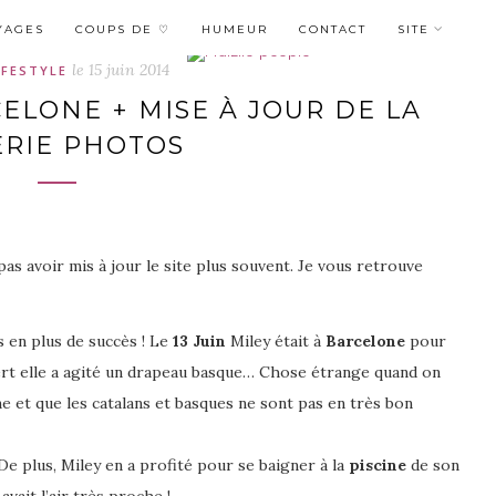
YAGES
COUPS DE ♡
HUMEUR
CONTACT
SITE
le
15 juin 2014
IFESTYLE
ELONE + MISE À JOUR DE LA
ERIE PHOTOS
pas avoir mis à jour le site plus souvent. Je vous retrouve
s en plus de succès ! Le
13 Juin
Miley était à
Barcelone
pour
ncert elle a agité un drapeau basque… Chose étrange quand on
ne et que les catalans et basques ne sont pas en très bon
e plus, Miley en a profité pour se baigner à la
piscine
de son