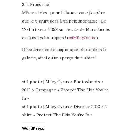
San Fransisco.
Même si c’est pour la bonne caue j’espère
que le t-shirt sera à un prix abordable !
Le
T-shirt sera à 35$ sur le site de Marc Jacobs
et dans les boutiques ! (
@iMileyOnline
)
Découvrez cette magnifique photo dans la
galerie, ainsi qu’un aperçu du t-shirt !
x01 photo | Miley Cyrus > Photoshoots >
2013 > Campagne « Protect The Skin You’re
In »
x01 photo | Miley Cyrus > Divers > 2013 > T-
shirt « Protect The Skin You’re In »
WordPress: