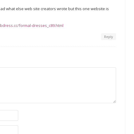
 read what else web site creators wrote but this one website is
tbdress.cc/formal-dresses_c89.html
Reply