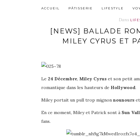
ACCUEIL
PÂTISSERIE
LIFESTYLE
VO
Dans
LIF
[NEWS] BALLADE RO
MILEY CYRUS ET 
Le
24 Décembre
,
Miley Cyrus
et son petit am
romantique dans les hauteurs de
Hollywood
.
Miley portait un pull trop mignon
nounours
et
En ce moment, Miley et Patrick sont à
Sun Val
fans.