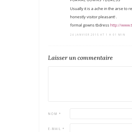
FORMAL GOWNS TBDRESS
Usually it is a ache in the arse to
honestly visitor pleasant! .
formal gowns tbdress
http://www.
24 JANVIER 2015 AT 1 H 01 MIN
Laisser un commentaire
NOM
*
E-MAIL
*