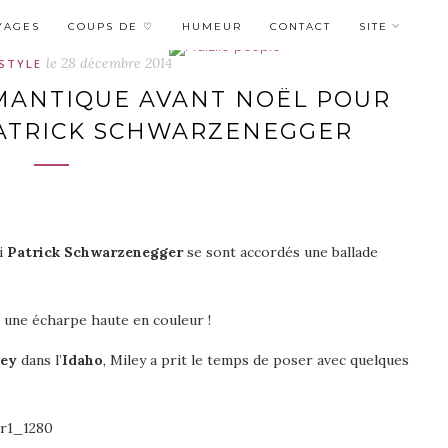
YAGES
COUPS DE ♡
HUMEUR
CONTACT
SITE
le
28 décembre 2014
ESTYLE
MANTIQUE AVANT NOËL POUR
PATRICK SCHWARZENEGGER
i
Patrick Schwarzenegger
se sont accordés une ballade
 une écharpe haute en couleur !
ley
dans l’
Idaho
, Miley a prit le temps de poser avec quelques