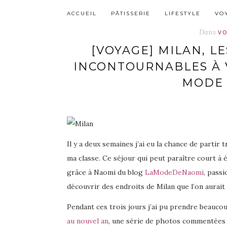
ACCUEIL
PÂTISSERIE
LIFESTYLE
VO
Dans
V
[VOYAGE] MILAN, LE
INCONTOURNABLES À V
MODE 
Il y a deux semaines j’ai eu la chance de partir 
ma classe. Ce séjour qui peut paraître court à 
grâce à Naomi du blog
LaModeDeNaomi
, passi
découvrir des endroits de Milan que l’on aurait
Pendant ces trois jours j’ai pu prendre beau
au nouvel an
, une série de photos commentées 