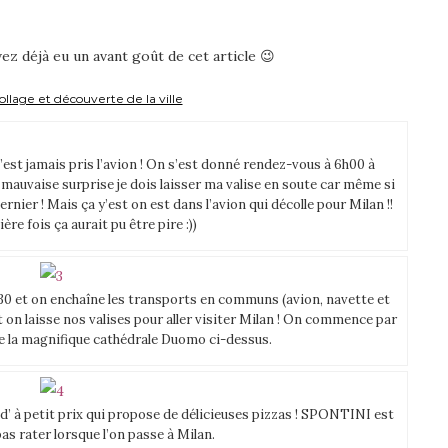
ez déjà eu un avant goût de cet article 😉
llage et découverte de la ville
est jamais pris l’avion ! On s’est donné rendez-vous à 6h00 à
 mauvaise surprise je dois laisser ma valise en soute car même si
nier ! Mais ça y’est on est dans l’avion qui décolle pour Milan !!
re fois ça aurait pu être pire :))
h30 et on enchaîne les transports en communs (avion, navette et
et on laisse nos valises pour aller visiter Milan ! On commence par
e la magnifique cathédrale Duomo ci-dessus.
’ à petit prix qui propose de délicieuses pizzas ! SPONTINI est
as rater lorsque l’on passe à Milan.