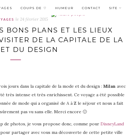
YAGES
COUPS DE ♡
HUMEUR
CONTACT
SITE
le
24 février 2015
OYAGES
S BONS PLANS ET LES LIEUX
ISITER DE LA CAPITALE DE LA
ET DU DESIGN
trois jours dans la capitale de la mode et du design :
Milan
avec
été très intense et très enrichissent. Ce voyage a été possible
onnée de mode qui a organisé de A à Z le séjour et nous a fait
 sûrement pas vu sans elle. Merci encore 🙂
coup de photos, je vous propose donc, comme pour
DisneyLand
pour partager avec vous ma découverte de cette petite ville