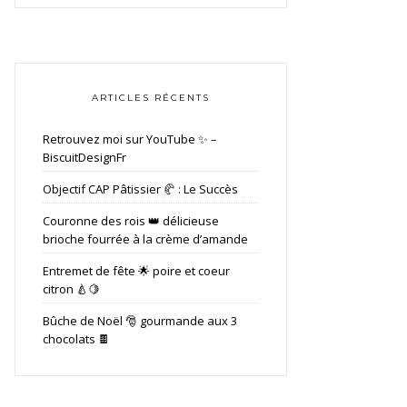
ARTICLES RÉCENTS
Retrouvez moi sur YouTube ✨ –
BiscuitDesignFr
Objectif CAP Pâtissier 🥐 : Le Succès
Couronne des rois 👑 délicieuse
brioche fourrée à la crème d’amande
Entremet de fête 🌟 poire et coeur
citron 🍐🍋
Bûche de Noël 🎅 gourmande aux 3
chocolats 🍫