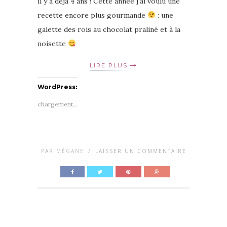
il y a déjà 4 ans ! Cette année j’ai voulu une
recette encore plus gourmande
: une
galette des rois au chocolat praliné et à la
noisette
LIRE PLUS
WordPress:
chargement…
PAR
MÉGANE
/
LAISSER UN COMMENTAIRE