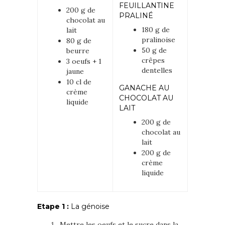
FEUILLANTINE
200 g de
PRALINÉ
chocolat au
180 g de
lait
pralinoise
80 g de
50 g de
beurre
crêpes
3 oeufs + 1
dentelles
jaune
10 cl de
GANACHE AU
crème
CHOCOLAT AU
liquide
LAIT
200 g de
chocolat au
lait
200 g de
crème
liquide
Etape 1 :
La génoise
Mettre les oeufs et le sucre dans la