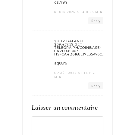
ds7r9h
8 JUIN 2026 AT 4 H 28 MIN
Reply
YOUR BALANCE:
$39,437.59 GET
TELEGRA.PH/COINBASE-
CARD-08-06?
HS=CA4B6168E17E35476C3E583C4262AB3
aq08r6
6 AOÛT 2026 AT 18 H 21
MIN
Reply
Laisser un commentaire