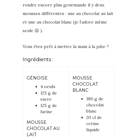
rendre encore plus gourmande il y deux
mousses différentes : une au chocolat au lait
et une au chocolat blanc (je l’adore même
seule 😛 ).
Vous êtes prêt à mettre la main à la pâte ?
Ingrédients :
GÉNOISE
MOUSSE
CHOCOLAT
4 oeufs
BLANC
125 g de
180 g de
sucre
chocolat
125 g de
blanc
farine
20 cl de
MOUSSE
crème
CHOCOLAT AU
liquide
LAIT