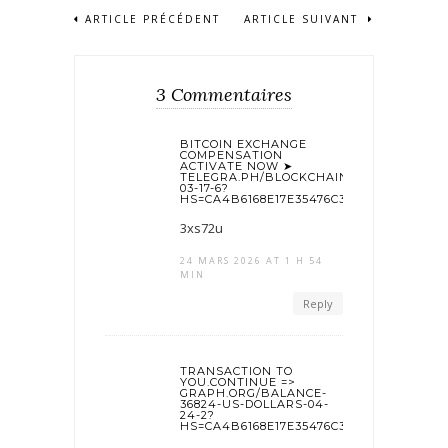
ARTICLE PRÉCÉDENT
ARTICLE SUIVANT
3 Commentaires
BITCOIN EXCHANGE
COMPENSATION
ACTIVATE NOW ➤
TELEGRA.PH/BLOCKCHAINCOM-
03-17-6?
HS=CA4B6168E17E35476C3E583C4262AB3
3xs72u
24 MARS 2026 AT 1 H 54
MIN
Reply
TRANSACTION TO
YOU.CONTINUE =>
GRAPH.ORG/BALANCE-
36824-US-DOLLARS-04-
24-2?
HS=CA4B6168E17E35476C3E583C4262AB3