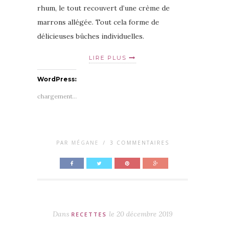
rhum, le tout recouvert d’une crème de
marrons allégée. Tout cela forme de
délicieuses bûches individuelles.
LIRE PLUS
WordPress:
chargement…
PAR
MÉGANE
/
3 COMMENTAIRES
Dans
le
20 décembre 2019
RECETTES