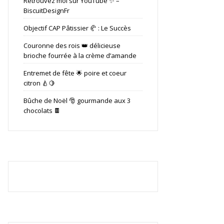
Retrouvez moi sur YouTube ✨ –
BiscuitDesignFr
Objectif CAP Pâtissier 🥐 : Le Succès
Couronne des rois 👑 délicieuse
brioche fourrée à la crème d’amande
Entremet de fête 🌟 poire et coeur
citron 🍐🍋
Bûche de Noël 🎅 gourmande aux 3
chocolats 🍫