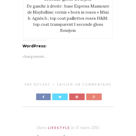
De gauche à droite : base Express Manucure
de Maybelline; vernis « born in roses » Mini
b. Agnès b.; top coat paillettes roses H&M;
top coat transparent 1 seconde gloss
Bourjois
WordPress:
chargement…
PAR
MÉGANE
/
LAISSER UN COMMENTAIRE
Dans
le
11 mars 2015
LIFESTYLE