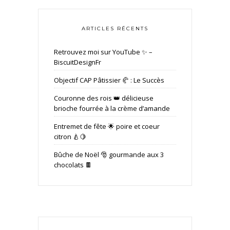
ARTICLES RÉCENTS
Retrouvez moi sur YouTube ✨ –
BiscuitDesignFr
Objectif CAP Pâtissier 🥐 : Le Succès
Couronne des rois 👑 délicieuse
brioche fourrée à la crème d’amande
Entremet de fête 🌟 poire et coeur
citron 🍐🍋
Bûche de Noël 🎅 gourmande aux 3
chocolats 🍫