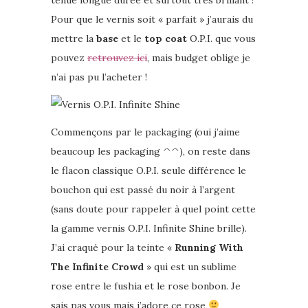
tenue longue durée et surtout très brillant !
Pour que le vernis soit « parfait » j’aurais du
mettre la
base
et le
top coat
O.P.I. que vous
pouvez
retrouvez ici
, mais budget oblige je
n’ai pas pu l’acheter !
Commençons par le packaging (oui j’aime
beaucoup les packaging ^^), on reste dans
le flacon classique O.P.I. seule différence le
bouchon qui est passé du noir à l’argent
(sans doute pour rappeler à quel point cette
la gamme vernis O.P.I. Infinite Shine brille).
J’ai craqué pour la teinte «
Running With
The Infinite Crowd
» qui est un sublime
rose entre le fushia et le rose bonbon. Je
sais pas vous mais j’adore ce rose