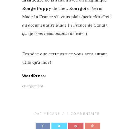
manucure
de la saison avec un magnifique
Rouge Poppy
de chez
Bourgois
! Verni
Made In France s’il vous plaît (
petit clin d’œil
au documentaire Made In France de Canal+,
que je vous recommande de voir !
)
J’espère que cette astuce vous sera autant
utile qu’à moi !
WordPress:
chargement…
PAR
MÉGANE
/
1 COMMENTAIRE