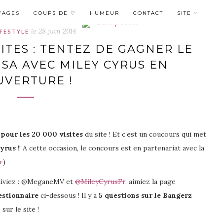
YAGES
COUPS DE ♡
HUMEUR
CONTACT
SITE
le
28 juin 2014
IFESTYLE
ITES : TENTEZ DE GAGNER LE
SA AVEC MILEY CYRUS EN
UVERTURE !
 pour les 20 000 visites
du site ! Et c’est un coucours qui met
Cyrus
!! A cette occasion, le concours est en partenariat avec la
r
)
 suiviez : @MeganeMV et
@MileyCyrusFr
, aimiez la page
estionnaire
ci-dessous ! Il y a
5 questions sur le Bangerz
sur le site !