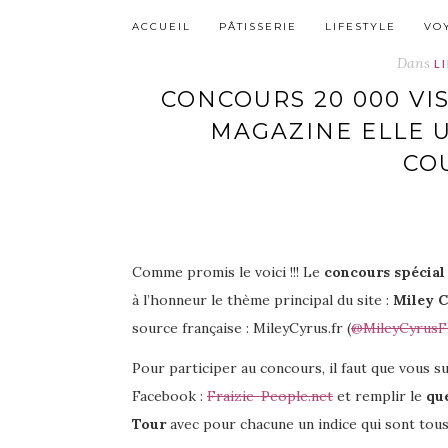
ACCUEIL
PÂTISSERIE
LIFESTYLE
VO
Dans
L
CONCOURS 20 000 VIS
MAGAZINE ELLE U
CO
Comme promis le voici !!! Le
concours spécial
à l’honneur le thème principal du site :
Miley 
source française : MileyCyrus.fr (
@MileyCyrusF
Pour participer au concours, il faut que vous
Facebook :
Fraizie-People.net
et remplir le
qu
Tour
avec pour chacune un indice qui sont tous 