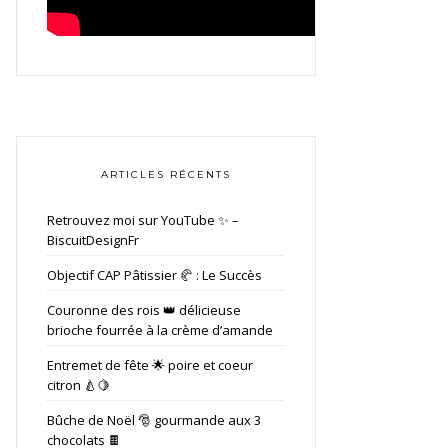
ARTICLES RÉCENTS
Retrouvez moi sur YouTube ✨ –
BiscuitDesignFr
Objectif CAP Pâtissier 🥐 : Le Succès
Couronne des rois 👑 délicieuse
brioche fourrée à la crème d’amande
Entremet de fête 🌟 poire et coeur
citron 🍐🍋
Bûche de Noël 🎅 gourmande aux 3
chocolats 🍫