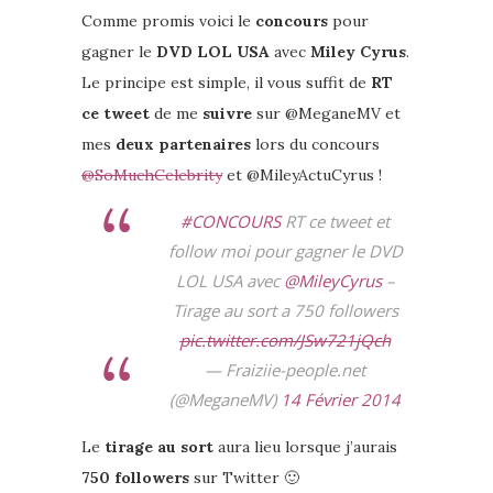
Comme promis voici le
concours
pour
gagner le
DVD LOL USA
avec
Miley Cyrus
.
Le principe est simple, il vous suffit de
RT
ce tweet
de me
suivre
sur @MeganeMV et
mes
deux partenaires
lors du concours
@SoMuchCelebrity
et @MileyActuCyrus !
#CONCOURS
RT ce tweet et
follow moi pour gagner le DVD
LOL USA avec
@MileyCyrus
–
Tirage au sort a 750 followers
pic.twitter.com/JSw721jQch
— Fraiziie-people.net
(@MeganeMV)
14 Février 2014
Le
tirage au sort
aura lieu lorsque j’aurais
750 followers
sur Twitter 🙂