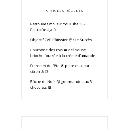
ARTICLES RÉCENTS
Retrouvez moi sur YouTube ✨ –
BiscuitDesignFr
Objectif CAP Pâtissier 🥐 : Le Succès
Couronne des rois 👑 délicieuse
brioche fourrée à la crème d’amande
Entremet de fête 🌟 poire et coeur
citron 🍐🍋
Bûche de Noël 🎅 gourmande aux 3
chocolats 🍫