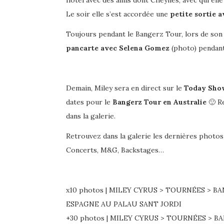
hôtel avec des amis dont Cheynes, avec qui elle a
Le soir elle s’est accordée une
petite sortie 
Toujours pendant le Bangerz Tour, lors de son
pancarte avec Selena Gomez
(photo) pendan
Demain, Miley sera en direct sur le
Today Show
dates pour le
Bangerz Tour en Australie
🙂 Re
dans la galerie.
Retrouvez dans la galerie les dernières photo
Concerts, M&G, Backstages…
x10 photos | MILEY CYRUS > TOURNÉES > BA
ESPAGNE AU PALAU SANT JORDI
+30 photos | MILEY CYRUS > TOURNÉES > B