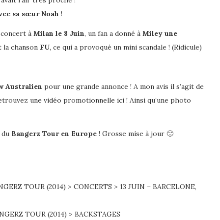
vait l’air très proche !
avec sa sœur Noah
!
 concert à
Milan le 8 Juin
, un fan a donné à
Miley une
t la chanson
FU
, ce qui a provoqué un mini scandale ! (Ridicule)
 Australien
pour une grande annonce ! A mon avis il s’agit de
trouvez une vidéo promotionnelle ici ! Ainsi qu’une photo
s du
Bangerz Tour en Europe
! Grosse mise à jour 🙂
NGERZ TOUR (2014) > CONCERTS > 13 JUIN – BARCELONE,
ANGERZ TOUR (2014) > BACKSTAGES