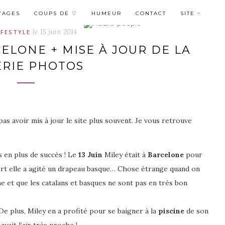
YAGES
COUPS DE ♡
HUMEUR
CONTACT
SITE
le
15 juin 2014
IFESTYLE
ELONE + MISE À JOUR DE LA
ERIE PHOTOS
pas avoir mis à jour le site plus souvent. Je vous retrouve
s en plus de succès ! Le
13 Juin
Miley était à
Barcelone
pour
ncert elle a agité un drapeau basque… Chose étrange quand on
ne et que les catalans et basques ne sont pas en très bon
e plus, Miley en a profité pour se baigner à la
piscine
de son