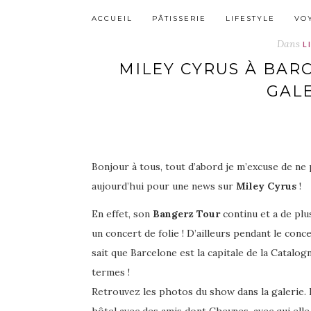
ACCUEIL
PÂTISSERIE
LIFESTYLE
VO
Dans
L
MILEY CYRUS À BARC
GAL
Bonjour à tous, tout d’abord je m’excuse de ne 
aujourd’hui pour une news sur
Miley Cyrus
!
En effet, son
Bangerz Tour
continu et a de plu
un concert de folie ! D’ailleurs pendant le co
sait que Barcelone est la capitale de la Catalog
termes !
Retrouvez les photos du show dans la galerie. D