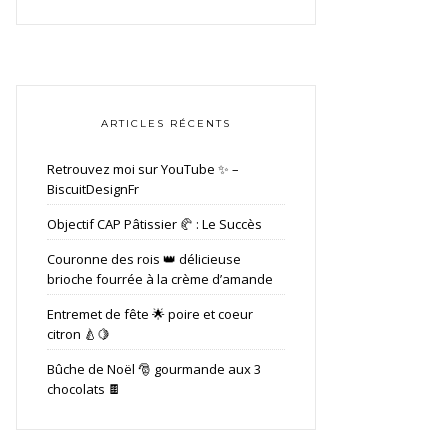
ARTICLES RÉCENTS
Retrouvez moi sur YouTube ✨ –
BiscuitDesignFr
Objectif CAP Pâtissier 🥐 : Le Succès
Couronne des rois 👑 délicieuse
brioche fourrée à la crème d’amande
Entremet de fête 🌟 poire et coeur
citron 🍐🍋
Bûche de Noël 🎅 gourmande aux 3
chocolats 🍫