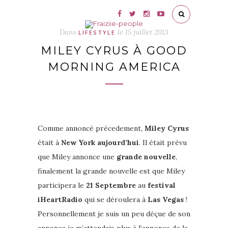
Dans
le
15 juillet 2013
LIFESTYLE
MILEY CYRUS À GOOD
MORNING AMERICA
Comme annoncé précedement,
Miley Cyrus
était à
New York aujourd’hui
. Il était prévu
que Miley annonce une
grande nouvelle
,
finalement la grande nouvelle est que Miley
participera le
21 Septembre
au
festival
iHeartRadio
qui se déroulera à
Las Vegas
!
Personnellement je suis un peu déçue de son