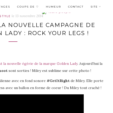
YAGES
COUPS DE ♡
HUMEUR
CONTACT
SITE
le
13 novembre 2014
ESTYLE
 LA NOUVELLE CAMPAGNE DE
 LADY : ROCK YOUR LEGS !
st la nouvelle égérie de la marque Golden Lady
. Aujourd’hui la
hoot
sont sorties ! Miley est sublime sur cette photo !
talienne avec en fond sonore
#GetItRight
de Miley. Elle porte
ess avec un ballon en forme de coeur ! Du Miley tout craché !