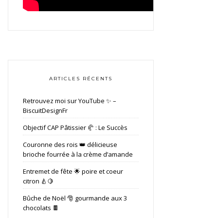
ARTICLES RÉCENTS
Retrouvez moi sur YouTube ✨ –
BiscuitDesignFr
Objectif CAP Pâtissier 🥐 : Le Succès
Couronne des rois 👑 délicieuse
brioche fourrée à la crème d’amande
Entremet de fête 🌟 poire et coeur
citron 🍐🍋
Bûche de Noël 🎅 gourmande aux 3
chocolats 🍫