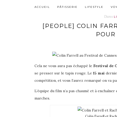
ACCUEIL
PÂTISSERIE
LIFESTYLE
VO
Dans
L
[PEOPLE] COLIN FAR
POUR
Cela ne vous aura pas échappé le
Festival de 
se presser sur le tapis rouge. Le
15 mai
dernier
compétition, et vous l’aurez remarqué on va par
L’équipe du film n’a pas chaumé et à enchaîner
marches.
Colin Farrell et Rac