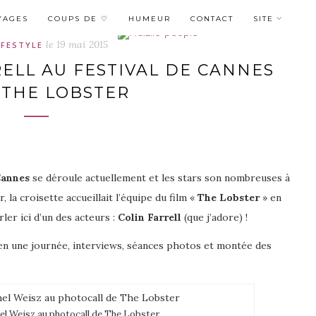
YAGES
COUPS DE ♡
HUMEUR
CONTACT
SITE
le
19 mai 2015
IFESTYLE
RELL AU FESTIVAL DE CANNES
 THE LOBSTER
Cannes
se déroule actuellement et les stars son nombreuses à
, la croisette accueillait l’équipe du film «
The Lobster
» en
ler ici d’un des acteurs :
Colin Farrell
(que j’adore) !
 en une journée, interviews, séances photos et montée des
hel Weisz au photocall de The Lobster