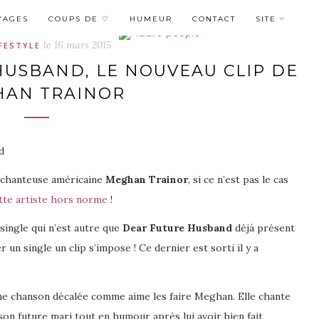
YAGES
COUPS DE ♡
HUMEUR
CONTACT
SITE
le
16 mars 2015
IFESTYLE
HUSBAND, LE NOUVEAU CLIP DE
AN TRAINOR
a chanteuse américaine
Meghan Trainor
, si ce n’est pas le cas
tte artiste hors norme
!
 single qui n’est autre que
Dear Future Husband
déjà présent
un single un clip s’impose ! Ce dernier est sorti il y a
ne chanson décalée comme aime les faire Meghan. Elle chante
 son future mari tout en humour après lui avoir bien fait