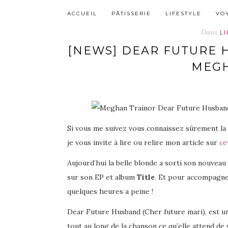
ACCUEIL
PÂTISSERIE
LIFESTYLE
VO
Dans
L
[NEWS] DEAR FUTURE 
MEGH
Si vous me suivez vous connaissez sûrement l
je vous invite à lire ou relire mon article sur
ce
Aujourd’hui la belle blonde a sorti son nouveau
sur son EP et album
Title
. Et pour accompagner 
quelques heures a peine !
Dear Future Husband (Cher future mari), est u
tout au long de la chanson ce qu’elle attend de