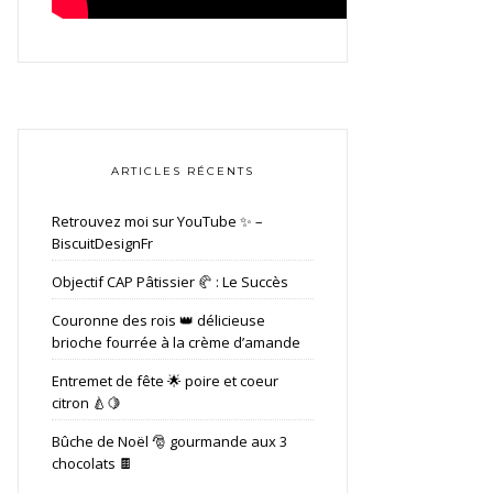
ARTICLES RÉCENTS
Retrouvez moi sur YouTube ✨ –
BiscuitDesignFr
Objectif CAP Pâtissier 🥐 : Le Succès
Couronne des rois 👑 délicieuse
brioche fourrée à la crème d’amande
Entremet de fête 🌟 poire et coeur
citron 🍐🍋
Bûche de Noël 🎅 gourmande aux 3
chocolats 🍫