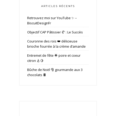
ARTICLES RÉCENTS
Retrouvez moi sur YouTube ✨ –
BiscuitDesignFr
Objectif CAP Pâtissier 🥐 : Le Succès
Couronne des rois 👑 délicieuse
brioche fourrée à la crème d’amande
Entremet de fête 🌟 poire et coeur
citron 🍐🍋
Bûche de Noël 🎅 gourmande aux 3
chocolats 🍫