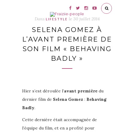
Dans
le
30 juillet 2014
LIFESTYLE
SELENA GOMEZ À
L’AVANT PREMIÈRE DE
SON FILM « BEHAVING
BADLY »
Hier s’est déroulée l’
avant première
du
dernier film de
Selena Gomez
:
Behaving
Badly
.
Cette dernière était accompagnée de
l’équipe du film, et en a profité pour