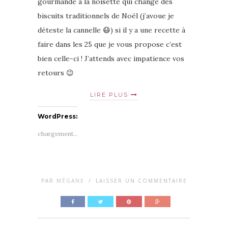
gourmande à la noisette qui change des
biscuits traditionnels de Noël (j’avoue je
déteste la cannelle 😷) si il y a une recette à
faire dans les 25 que je vous propose c’est
bien celle-ci ! J’attends avec impatience vos
retours 😉
LIRE PLUS
WordPress:
chargement…
PAR
MÉGANE
/
LAISSER UN COMMENTAIRE