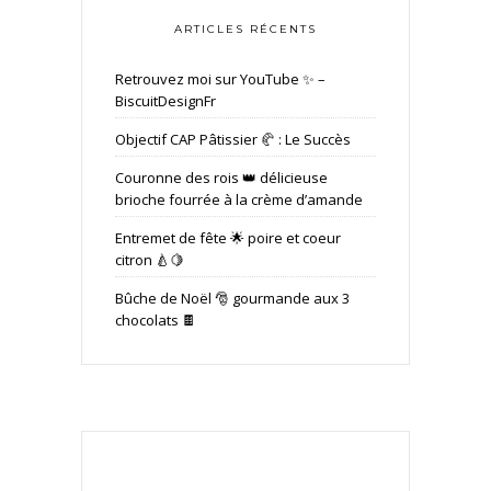
ARTICLES RÉCENTS
Retrouvez moi sur YouTube ✨ –
BiscuitDesignFr
Objectif CAP Pâtissier 🥐 : Le Succès
Couronne des rois 👑 délicieuse
brioche fourrée à la crème d’amande
Entremet de fête 🌟 poire et coeur
citron 🍐🍋
Bûche de Noël 🎅 gourmande aux 3
chocolats 🍫