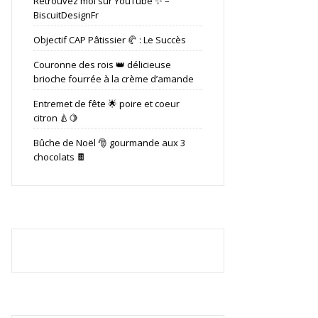
Retrouvez moi sur YouTube ✨ –
BiscuitDesignFr
Objectif CAP Pâtissier 🥐 : Le Succès
Couronne des rois 👑 délicieuse
brioche fourrée à la crème d’amande
Entremet de fête 🌟 poire et coeur
citron 🍐🍋
Bûche de Noël 🎅 gourmande aux 3
chocolats 🍫