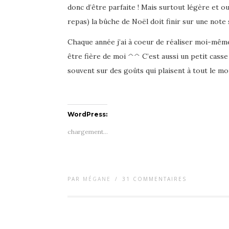
donc d’être parfaite ! Mais surtout légère et oui a
repas) la bûche de Noël doit finir sur une note 
Chaque année j’ai à coeur de réaliser moi-même
être fière de moi ^^ C’est aussi un petit casse
souvent sur des goûts qui plaisent à tout le m
WordPress:
chargement…
PAR
MÉGANE
/
31 COMMENTAIRES