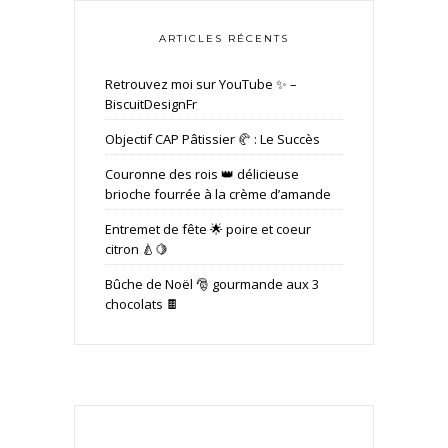
ARTICLES RÉCENTS
Retrouvez moi sur YouTube ✨ –
BiscuitDesignFr
Objectif CAP Pâtissier 🥐 : Le Succès
Couronne des rois 👑 délicieuse
brioche fourrée à la crème d’amande
Entremet de fête 🌟 poire et coeur
citron 🍐🍋
Bûche de Noël 🎅 gourmande aux 3
chocolats 🍫