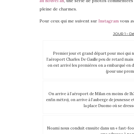
au nouvel an
, une série de photos commentées 
pleine de charmes.
Pour ceux qui me suivent sur
Instagram
vous av
JOUR 1 – Déc
Premier jour et grand départ pour moi qui n’
l’aéroport Charles De Gaulle peu de retard mais
on est arrivé les premières on a embarqué en der
(pour une premiè
On arrive à l’aéroport de Milan en moins de 1
enfin métro), on arrive à l’auberge de jeunesse 
la place Duomo où se dress
Noami nous conduit ensuite dans un « fast-food