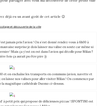
pour partager avec vous ma découverte de cette petite ville
ez déjà eu un avant goût de cet article 😉
ollage et découverte de la ville
est jamais pris l’avion ! On s’est donné rendez-vous à 6h00 à
 mauvaise surprise je dois laisser ma valise en soute car même si
nier ! Mais ça y’est on est dans l’avion qui décolle pour Milan !!
re fois ça aurait pu être pire :))
h30 et on enchaîne les transports en communs (avion, navette et
et on laisse nos valises pour aller visiter Milan ! On commence par
e la magnifique cathédrale Duomo ci-dessus.
’ à petit prix qui propose de délicieuses pizzas ! SPONTINI est