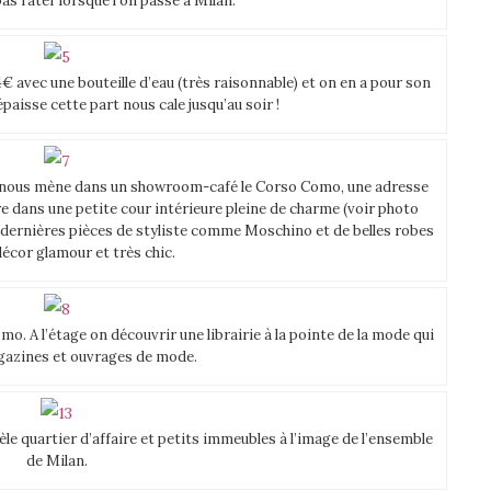
as rater lorsque l’on passe à Milan.
4€ avec une bouteille d’eau (très raisonnable) et on en a pour son
paisse cette part nous cale jusqu’au soir !
qui nous mène dans un showroom-café le Corso Como, une adresse
e dans une petite cour intérieure pleine de charme (voir photo
 dernières pièces de styliste comme Moschino et de belles robes
écor glamour et très chic.
o. A l’étage on découvrir une librairie à la pointe de la mode qui
azines et ouvrages de mode.
e quartier d’affaire et petits immeubles à l’image de l’ensemble
de Milan.