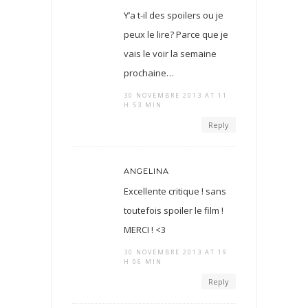
Y’a t-il des spoilers ou je
peux le lire? Parce que je
vais le voir la semaine
prochaine…
30 NOVEMBRE 2013 AT 11
H 53 MIN
Reply
ANGELINA
Excellente critique ! sans
toutefois spoiler le film !
MERCI ! <3
30 NOVEMBRE 2013 AT 19
H 06 MIN
Reply