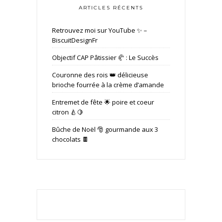
ARTICLES RÉCENTS
Retrouvez moi sur YouTube ✨ –
BiscuitDesignFr
Objectif CAP Pâtissier 🥐 : Le Succès
Couronne des rois 👑 délicieuse
brioche fourrée à la crème d’amande
Entremet de fête 🌟 poire et coeur
citron 🍐🍋
Bûche de Noël 🎅 gourmande aux 3
chocolats 🍫