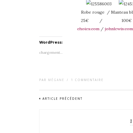
Robe rouge / Manteau blan
25€ / 10
choies.com
/
johnlewis.com
WordPress:
chargement…
PAR
MÉGANE
/
1 COMMENTAIRE
ARTICLE PRÉCÉDENT
1