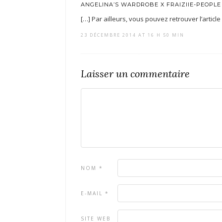
ANGELINA’S WARDROBE X FRAIZIIE-PEOPLE
[…] Par ailleurs, vous pouvez retrouver l’article 
23 DÉCEMBRE 2014 AT 16 H 50 MIN
Laisser un commentaire
NOM
*
E-MAIL
*
SITE WEB