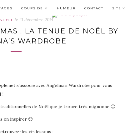
YAGES
COUPS DE ♡
HUMEUR
CONTACT
SITE
le
21 décembre 2014
ESTYLE
AS : LA TENUE DE NOËL BY
NA’S WARDROBE
ople.net s’associe avec Angelina’s Wardrobe pour vous
l
!
s traditionnelles de Noël que je trouve très mignonne 🙂
us en inspirer 🙂
retrouvez-les ci-dessous :