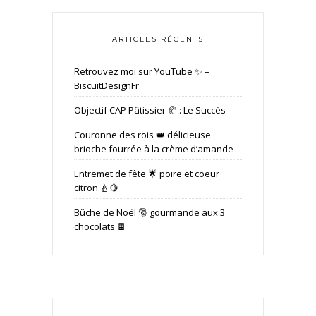
ARTICLES RÉCENTS
Retrouvez moi sur YouTube ✨ –
BiscuitDesignFr
Objectif CAP Pâtissier 🥐 : Le Succès
Couronne des rois 👑 délicieuse
brioche fourrée à la crème d’amande
Entremet de fête 🌟 poire et coeur
citron 🍐🍋
Bûche de Noël 🎅 gourmande aux 3
chocolats 🍫