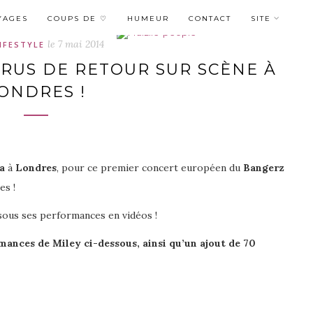
YAGES
COUPS DE ♡
HUMEUR
CONTACT
SITE
le
7 mai 2014
IFESTYLE
RUS DE RETOUR SUR SCÈNE À
ONDRES !
a
à
Londres
, pour ce premier concert européen du
Bangerz
es !
ssous ses performances en vidéos !
nces de Miley ci-dessous, ainsi qu’un ajout de 70