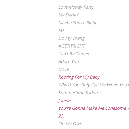
Love Money Party
My Darlin’
Maybe You’re Right
FU
Do My Thang
#GETITRIGHT
Can’t Be Tamed
Adore You
Drive
Rooting For My Baby
Why’d You Only Call Me When You’r
Summertime Sadness
Jolene
You’re Gonna Make Me Lonesome 
23
On My Own