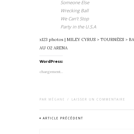
Someone Else
Wrecking Ball
We Can’t Stop
Party in the U.S.A
x123 photos | MILEY CYRUS > TOURNÉES > B
AU O2 ARENA
WordPress:
chargement…
PAR
MÉGANE
/
LAISSER UN COMMENTAIRE
ARTICLE PRÉCÉDENT