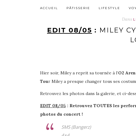
ACCUEIL
PÂTISSERIE
LIFESTYLE
VO
Dans
L
EDIT 08/05
:
MILEY CY
L
Hier soir, Miley a reprit sa tournée à l’
O2 Aren
Tou
r Miley a presque changer tous ses costum
Retrouvez les photos dans la galerie, et ci-de
EDIT 08/05
:
Retrouvez TOUTES les performa
photos du concert !
SMS (Bangerz)
4×4