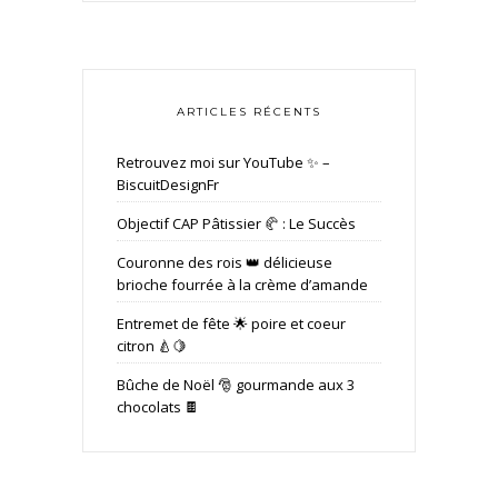
ARTICLES RÉCENTS
Retrouvez moi sur YouTube ✨ –
BiscuitDesignFr
Objectif CAP Pâtissier 🥐 : Le Succès
Couronne des rois 👑 délicieuse
brioche fourrée à la crème d’amande
Entremet de fête 🌟 poire et coeur
citron 🍐🍋
Bûche de Noël 🎅 gourmande aux 3
chocolats 🍫