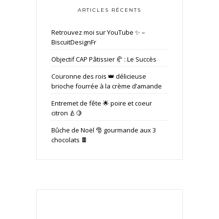
ARTICLES RÉCENTS
Retrouvez moi sur YouTube ✨ –
BiscuitDesignFr
Objectif CAP Pâtissier 🥐 : Le Succès
Couronne des rois 👑 délicieuse
brioche fourrée à la crème d’amande
Entremet de fête 🌟 poire et coeur
citron 🍐🍋
Bûche de Noël 🎅 gourmande aux 3
chocolats 🍫