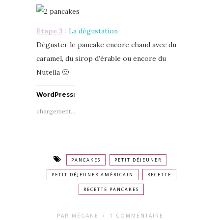
Etape 3
:
La dégustation
Déguster le pancake encore chaud avec du
caramel, du sirop d’érable ou encore du
Nutella 🙂
WordPress:
chargement…
PANCAKES
PETIT DÉJEUNER
PETIT DÉJEUNER AMÉRICAIN
RECETTE
RECETTE PANCAKES
PAR
MÉGANE
/
1 COMMENTAIRE