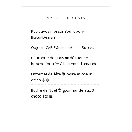
ARTICLES RÉCENTS
Retrouvez moi sur YouTube ✨ –
BiscuitDesignFr
Objectif CAP Pâtissier 🥐 : Le Succès
Couronne des rois 👑 délicieuse
brioche fourrée à la crème d’amande
Entremet de fête 🌟 poire et coeur
citron 🍐🍋
Bûche de Noël 🎅 gourmande aux 3
chocolats 🍫