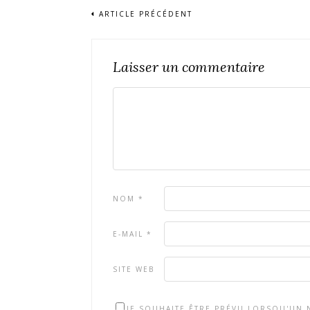
ARTICLE PRÉCÉDENT
Laisser un commentaire
NOM
*
E-MAIL
*
SITE WEB
JE SOUHAITE ÊTRE PRÉVU LORSQU'UN N