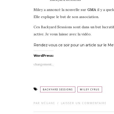
Miley a annoncé la nouvelle sur
GMA
il y a que
Elle explique le but de son association.
Ces Backyard Sessions sont dans un but lucratif
active. Je vous laisse avec la vidéo.
Rendez-vous ce soir pour un article sur le M
WordPress:
chargement…
BACKYARD SESSIONS
MILEY CYRUS
PAR
MÉGANE
/
LAISSER UN COMMENTAIRE