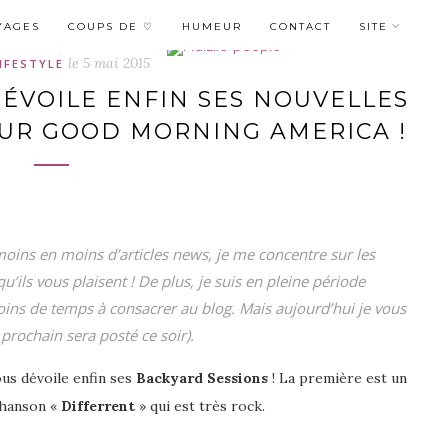
YAGES
COUPS DE ♡
HUMEUR
CONTACT
SITE
le
5 mai 2015
IFESTYLE
DÉVOILE ENFIN SES NOUVELLES
SUR GOOD MORNING AMERICA !
oins en moins d’articles news, je me concentre sur les
 qu’ils vous plaisent ! De plus, je suis en pleine période
ins de temps à consacrer au blog. Mais aujourd’hui je vous
 prochain sera posté ce soir).
us dévoile enfin ses
Backyard Sessions
! La première est un
chanson «
Differrent
» qui est très rock.