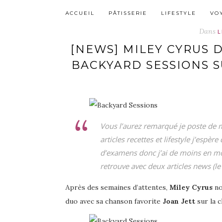
ACCUEIL
PÂTISSERIE
LIFESTYLE
VO
Dans
L
[NEWS] MILEY CYRUS 
BACKYARD SESSIONS 
Vous l’aurez remarqué je poste de m
articles recettes et lifestyle j’espère
d’examens donc j’ai de moins en mo
retrouve avec deux articles news (le
Après des semaines d’attentes,
Miley Cyrus
no
duo avec sa chanson favorite
Joan Jett
sur la 