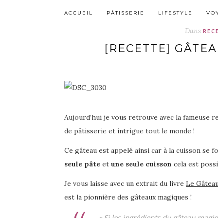
ACCUEIL
PÂTISSERIE
LIFESTYLE
VO
Dans
REC
[RECETTE] GÂTEA
Aujourd’hui je vous retrouve avec la fameuse r
de pâtisserie et intrigue tout le monde !
Ce gâteau est appelé ainsi car à la cuisson se f
seule pâte
et
une seule cuisson
cela est poss
Je vous laisse avec un extrait du livre
Le Gâtea
est la pionnière des gâteaux magiques !
« Si les ingrédients du gâteau magiqu