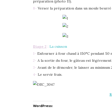
préparation (photo 11).
8-
Verser la préparation dans un moule beurré (
Etape 2
:
La cuisson
1-
Enfourner à four chaud à 150°C pendant 50 
2-
A la sortie du four, le gâteau est légèrement
3-
Avant de le démouler, le laisser au minimum 2 
4-
Le servir frais.
S
WordPress: