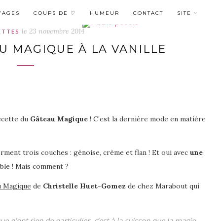
YAGES
COUPS DE ♡
HUMEUR
CONTACT
SITE
le
23 novembre 2014
ETTES
U MAGIQUE À LA VANILLE
ecette du
Gâteau Magique
! C’est la dernière mode en matière
orment trois couches : génoise, crème et flan ! Et oui avec
une
ible ! Mais comment ?
u Magique
de
Christelle Huet-Gomez
de chez Marabout qui
e n’ont rien de particulier, c’est à la cuisson que la magie