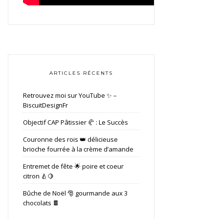
ARTICLES RÉCENTS
Retrouvez moi sur YouTube ✨ –
BiscuitDesignFr
Objectif CAP Pâtissier 🥐 : Le Succès
Couronne des rois 👑 délicieuse
brioche fourrée à la crème d’amande
Entremet de fête 🌟 poire et coeur
citron 🍐🍋
Bûche de Noël 🎅 gourmande aux 3
chocolats 🍫