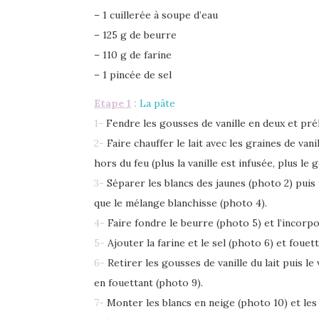
– 1 cuillerée à soupe d’eau
– 125 g de beurre
– 110 g de farine
– 1 pincée de sel
Etape 1
:
La pâte
1-
Fendre les gousses de vanille en deux et prél
2-
Faire chauffer le lait avec les graines de van
hors du feu (plus la vanille est infusée, plus le 
3-
Séparer les blancs des jaunes (photo 2) puis f
que le mélange blanchisse (photo 4).
4-
Faire fondre le beurre (photo 5) et l’incorpo
5-
Ajouter la farine et le sel (photo 6) et foue
6-
Retirer les gousses de vanille du lait puis le
en fouettant (photo 9).
7-
Monter les blancs en neige (photo 10) et le