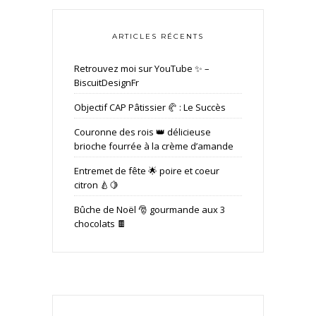
ARTICLES RÉCENTS
Retrouvez moi sur YouTube ✨ –
BiscuitDesignFr
Objectif CAP Pâtissier 🥐 : Le Succès
Couronne des rois 👑 délicieuse
brioche fourrée à la crème d’amande
Entremet de fête 🌟 poire et coeur
citron 🍐🍋
Bûche de Noël 🎅 gourmande aux 3
chocolats 🍫